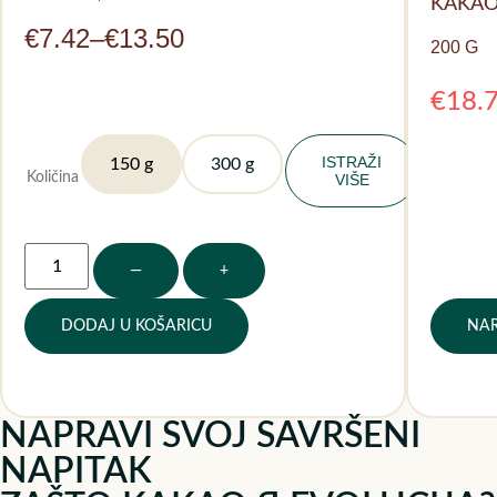
KAKAO
€
7.42
–
€
13.50
200 G
€
18.
ISTRAŽI
150 g
300 g
Količina
VIŠE
—
+
DODAJ U KOŠARICU
NAR
NAPRAVI SVOJ SAVRŠENI
NAPITAK