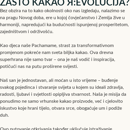
ZAŠTO KAKAO Я:EVOLUCIJA?
Bez obzira na to kako okolnosti oko nas izgledaju, nalazimo se
na pragu Novog doba, ere u kojoj čovječanstvo i Zemlja žive u
harmoniji, napredujući ka budućnosti ispunjenoj prosperitetom,
zajedništvom i održivošću.
Kao djeca naše Pachamame, strast za transformativnom
promjenom pokreće nam sveta biljka kakao. Ova drevna
superhrana nije samo tvar – ona je naš vodič i inspiracija,
potičući nas na putu proširene svijesti.
Naš san je jednostavan, ali moćan u isto vrijeme – buđenje
svakog pojedinca i stvaranje svijeta u kojem su ideali zdravlja,
radosti, ljubavi i svjetlosti opipljiva stvarnost. Naša je misija da
ponudimo ne samo vrhunske kakao proizvode, već i cjelovito
iskustvo koje hrani tijelo, otvara srce, obogaćuje um i podiže
duh.
Ovo putovanje otkrivanja također uključuje istraživanje