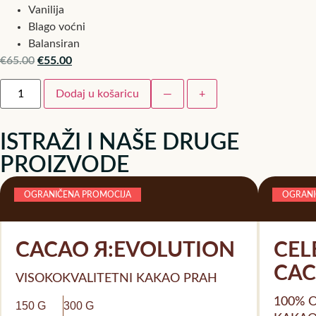
Vanilija
Blago voćni
Balansiran
€
65.00
€
55.00
Dodaj u košaricu
—
+
ISTRAŽI I NAŠE DRUGE
PROIZVODE
OGRANIČENA PROMOCIJA
OGRANI
CACAO Я:EVOLUTION
CEL
CA
VISOKOKVALITETNI KAKAO PRAH
100% 
150 G
300 G