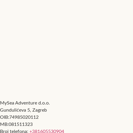
MySea Adventure d.o.o.
Gundulićeva 5, Zagreb
OIB:74985020112
MB:081511323
Broj telefona:
+381605530904