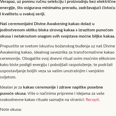
Verapaz, uz pomnu ručnu selekciju i proizvodnju bez električne
energije, što osigurava minimalnu preradu, zadržavajući čistoću
i kvalitetu u svakoj seriji.
Naš ceremonijalni Divine Awakening kakao dolazi u
jedinstvenom obliku bloka sirovog kakaa s izrazitom punoćom
okusa i netaknutom snagom svih svojstava moćne biljke kakaa.
Prepustite se svetom iskustvu božanskog buđenja uz naš Divine
Awakening kakao, idealnog saveznika za transformativne kakao
ceremonije. Obogatite svoj dnevni ritual ovim moćnim eliksirom
kako biste podigli energiju i poboljšali raspoloženje, te podržali
uspostavljanje boljih veza sa vašim unutrašnjim i vanjskim
svijetom.
Idealan je za
kakao ceremonije i zdrave napitke posebne
punoće okusa.
Više o načinima pripreme i idejama za vaše
svakodnevne kakao rituale saznajte na stranici:
Recepti.
Note okusa: